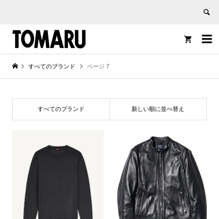


すべてのブランド
ページ 7
すべてのブランド
新しい順に並べ替え