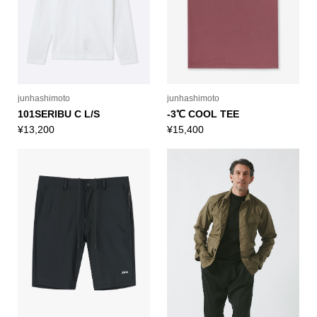
junhashimoto
junhashimoto
101SERIBU C L/S
-3℃ COOL TEE
¥
13,200
¥
15,400