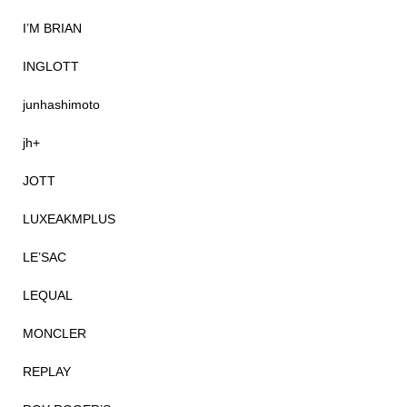
I’M BRIAN
INGLOTT
junhashimoto
jh+
JOTT
LUXEAKMPLUS
LE’SAC
LEQUAL
MONCLER
REPLAY