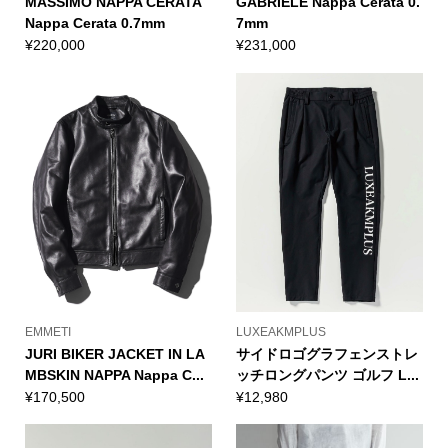
MASSIMO NAPPA CERATA
GABRIELE Nappa Cerata 0.
Nappa Cerata 0.7mm
7mm
¥
220,000
¥
231,000
EMMETI
LUXEAKMPLUS
JURI BIKER JACKET IN LA
サイドロゴグラフェンストレ
MBSKIN NAPPA Nappa C...
ッチロングパンツ ゴルフ L...
¥
170,500
¥
12,980