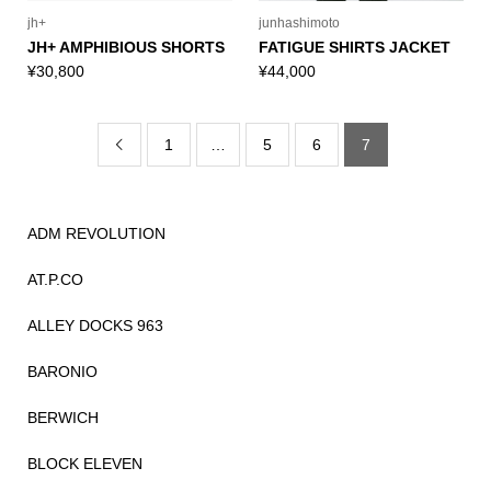
jh+
junhashimoto
JH+ AMPHIBIOUS SHORTS
FATIGUE SHIRTS JACKET
¥
30,800
¥
44,000
1
…
5
6
7

ADM REVOLUTION
AT.P.CO
ALLEY DOCKS 963
BARONIO
BERWICH
BLOCK ELEVEN