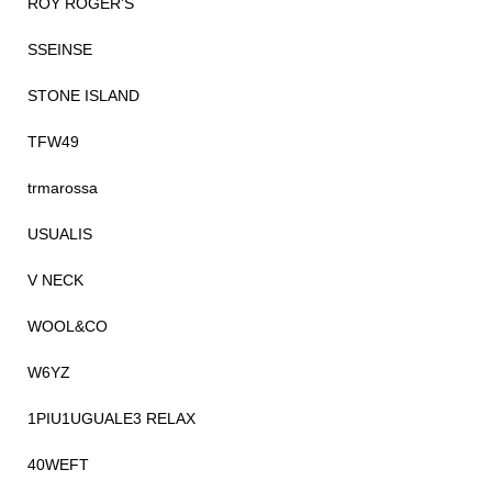
ROY ROGER’S
SSEINSE
STONE ISLAND
TFW49
trmarossa
USUALIS
V NECK
WOOL&CO
W6YZ
1PIU1UGUALE3 RELAX
40WEFT