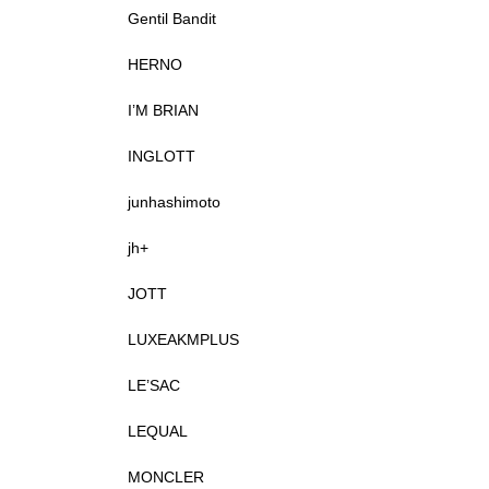
Gentil Bandit
HERNO
I’M BRIAN
INGLOTT
junhashimoto
jh+
JOTT
LUXEAKMPLUS
LE’SAC
LEQUAL
MONCLER