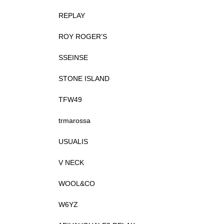
REPLAY
ROY ROGER’S
SSEINSE
STONE ISLAND
TFW49
trmarossa
USUALIS
V NECK
WOOL&CO
W6YZ