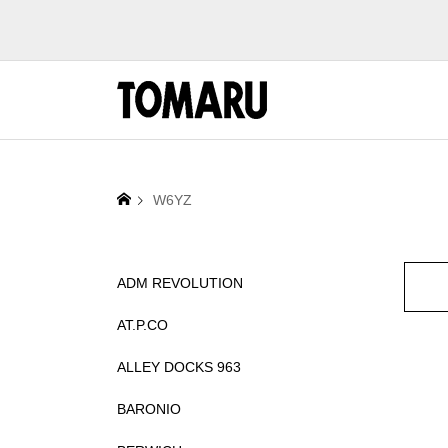
W6YZ
ADM REVOLUTION
AT.P.CO
ALLEY DOCKS 963
BARONIO