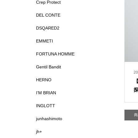
Crep Protect
DEL CONTE
DSQARED2
EMMETI
FORTUNA HOMME
Gentil Bandit
20
HERNO
【
I’M BRIAN
INGLOTT
商
junhashimoto
jh+