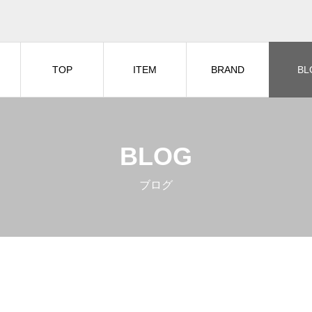
TOP
ITEM
BRAND
BL
BLOG
ブログ