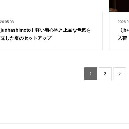
26.05.08
2026.0
junhashimoto】軽い着心地と上品な色気を
【j
両立した夏のセットアップ
入荷
1
2
