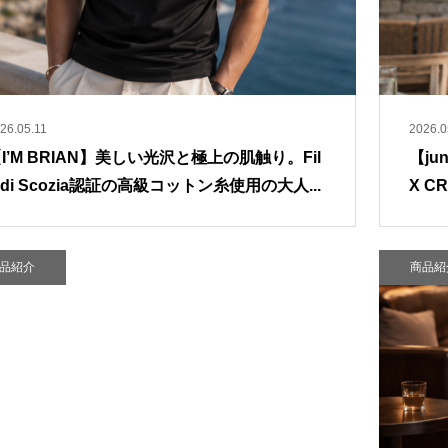
26.05.11
2026.0
I’M BRIAN】美しい光沢と極上の肌触り。Fil
【ju
 di Scozia認証の高級コットン糸使用の大人...
X C
品紹介
商品紹