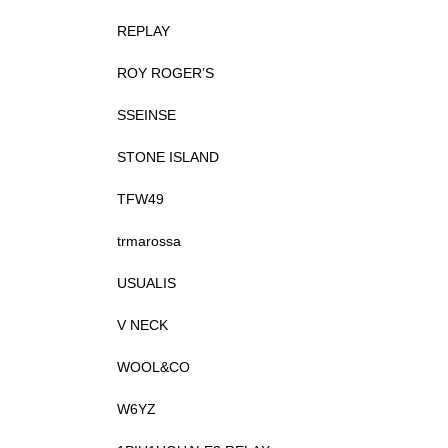
REPLAY
ROY ROGER’S
SSEINSE
STONE ISLAND
TFW49
trmarossa
USUALIS
V NECK
WOOL&CO
W6YZ