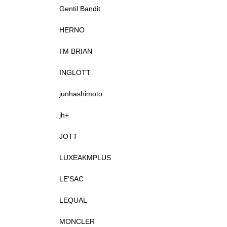
Gentil Bandit
HERNO
I’M BRIAN
INGLOTT
junhashimoto
jh+
JOTT
LUXEAKMPLUS
LE’SAC
LEQUAL
MONCLER