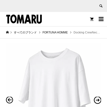


すべてのブランド
FORTUNA HOMME
Docking CrewNeck-Tee FHCT-0236