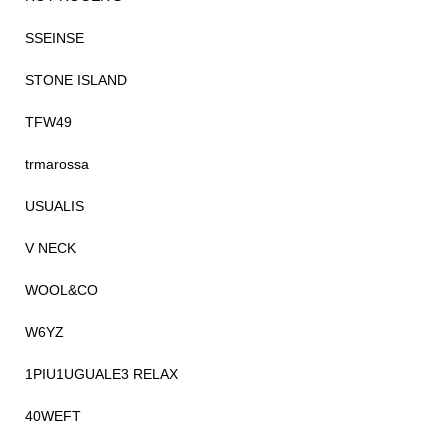
SSEINSE
STONE ISLAND
TFW49
trmarossa
USUALIS
V NECK
WOOL&CO
W6YZ
1PIU1UGUALE3 RELAX
40WEFT