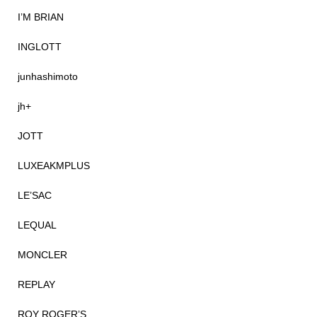
I’M BRIAN
INGLOTT
junhashimoto
jh+
JOTT
LUXEAKMPLUS
LE’SAC
LEQUAL
MONCLER
REPLAY
ROY ROGER’S