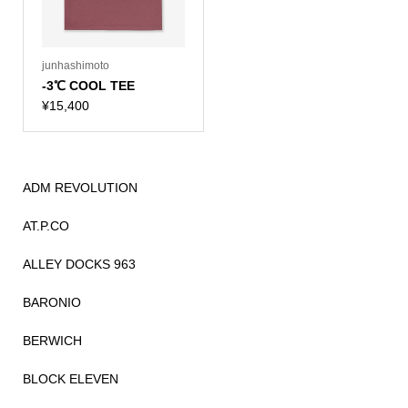
junhashimoto
-3℃ COOL TEE
¥
15,400
ADM REVOLUTION
AT.P.CO
ALLEY DOCKS 963
BARONIO
BERWICH
BLOCK ELEVEN