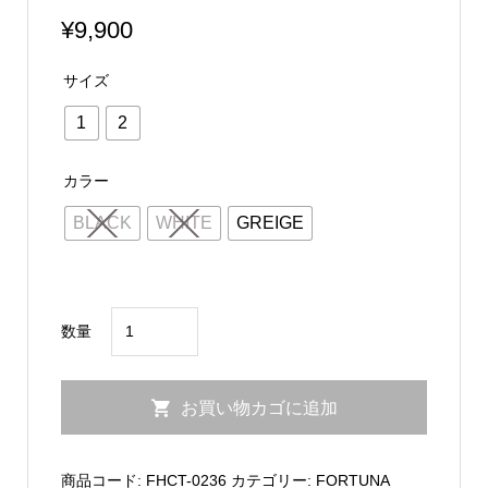
¥
9,900
サイズ
1
2
カラー
BLACK
WHITE
GREIGE
Docking
数量
CrewNeck-
Tee
お買い物カゴに追加
FHCT-
0236
個
商品コード:
FHCT-0236
カテゴリー:
FORTUNA