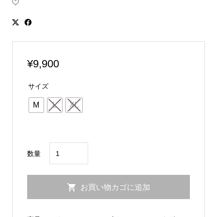
¥
9,900
サイズ
M
L
XL
SEINCE
数量
セ
ン
お買い物カゴに追加
ス
T
シ